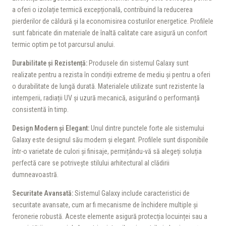
a oferi o izolație termică excepțională, contribuind la reducerea
pierderilor de căldură și la economisirea costurilor energetice. Profilele
sunt fabricate din materiale de înaltă calitate care asigură un confort
termic optim pe tot parcursul anului.
Durabilitate și Rezistență:
Produsele din sistemul Galaxy sunt
realizate pentru a rezista în condiții extreme de mediu și pentru a oferi
o durabilitate de lungă durată. Materialele utilizate sunt rezistente la
intemperii, radiații UV și uzură mecanică, asigurând o performanță
consistentă în timp.
Design Modern și Elegant:
Unul dintre punctele forte ale sistemului
Galaxy este designul său modern și elegant. Profilele sunt disponibile
într-o varietate de culori și finisaje, permițându-vă să alegeți soluția
perfectă care se potrivește stilului arhitectural al clădirii
dumneavoastră.
Securitate Avansată:
Sistemul Galaxy include caracteristici de
securitate avansate, cum ar fi mecanisme de închidere multiple și
feronerie robustă. Aceste elemente asigură protecția locuinței sau a