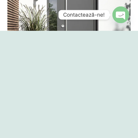
Contactează-ne!
Open
chaty
Produsele Noastre
AFLĂ MAI MULT